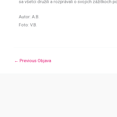
sa všetci družili a rozprávali o svojich zážitkoch p
Autor: A.B.
Foto: V.B.
←
Previous Objava