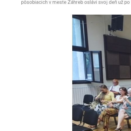
pôsobiacich v meste Záhreb oslávi svoj deň už po 