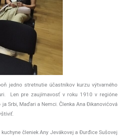
oň jedno stretnutie účastníkov kurzu výtvarného
uri. Len pre zaujímavosť v roku 1910 v regióne
ko ja Srbi, Maďari a Nemci. Členka Ana Đikanovićová
štíviť.
í z kuchyne členiek Any Jevákovej a Đurđice Sušovej