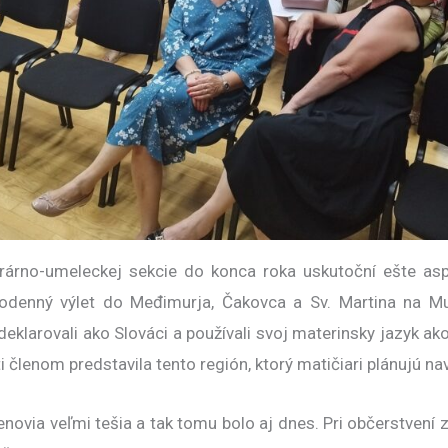
erárno-umeleckej sekcie do konca roka uskutoční ešte asp
dnodenný výlet do Međimurja, Čakovca a Sv. Martina na M
deklarovali ako Slováci a používali svoj materinsky jazyk a
 členom predstavila tento región, ktorý matičiari plánujú nav
lenovia veľmi tešia a tak tomu bolo aj dnes. Pri občerstven