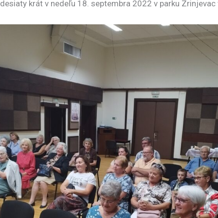
desiaty krát v nedeľu 18. septembra 2022 v parku Zrinjevac