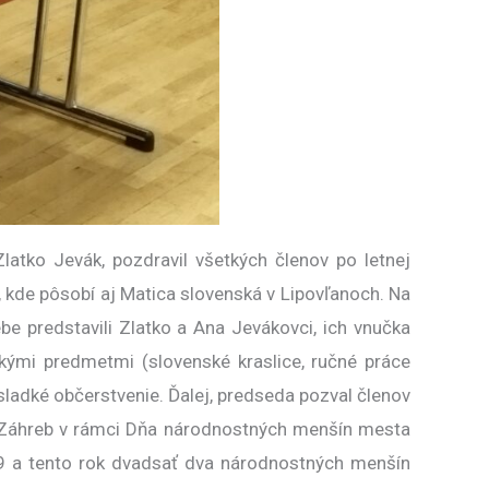
atko Jevák, pozdravil všetkých členov po letnej
, kde pôsobí aj Matica slovenská v Lipovľanoch. Na
e predstavili Zlatko a Ana Jevákovci, ich vnučka
skými predmetmi (slovenské kraslice, ručné práce
 sladké občerstvenie. Ďalej, predseda pozval členov
a Záhreb v rámci Dňa národnostných menšín mesta
19 a tento rok dvadsať dva národnostných menšín