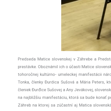
Predseda Matice slovenskej v Záhrebe a Predsta
prestávke. Oboznámil ich o účasti Matice slovensk
tohoročnej kultúrno- umeleckej manifestácii nár
Tonka, členky Đurdica Sušová a Mária Peters, kt
členiek Đurđice Sušovej a Any Jevákovej, slovenskú
na najbližšiu manifestáciu, ktorá sa bude kona
Záhreb na ktorej sa zúčastní aj Matica slovens