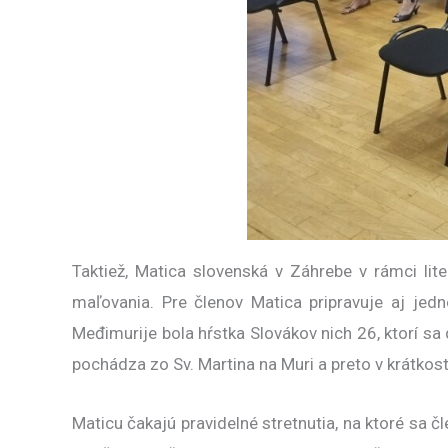
Taktiež, Matica slovenská v Záhrebe v rámci lit
maľovania. Pre členov Matica pripravuje aj je
Međimurije bola hŕstka Slovákov nich 26, ktorí sa 
pochádza zo Sv. Martina na Muri a preto v krátkosti
Maticu čakajú pravidelné stretnutia, na ktoré sa č