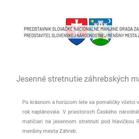
Skip
to
content
Jesenné stretnutie záhrebských m
Po krásnom a horúcom lete sa pomaličky všetci vr
rok naplánovala. V priestoroch Českého národnéh
matičiari na jesennom stretnutí pod hlavičkou 
menšiny mesta Záhreb.