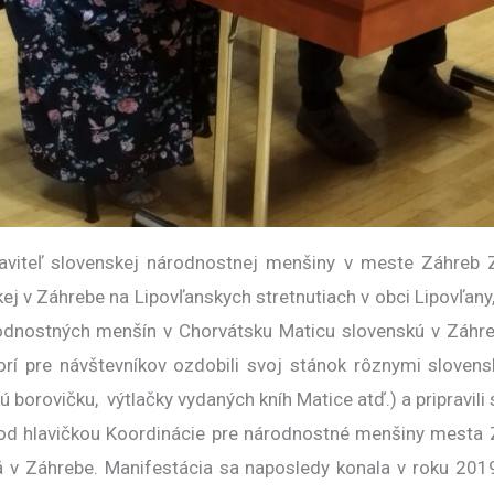
viteľ slovenskej národnostnej menšiny v meste Záhreb Zl
ej v Záhrebe na Lipovľanskych stretnutiach v obci Lipovľany
odnostných menšín v Chorvátsku Maticu slovenskú v Záhreb
orí pre návštevníkov ozdobili svoj stánok rôznymi sloven
 borovičku, výtlačky vydaných kníh Matice atď.) a pripravili
ť pod hlavičkou Koordinácie pre národnostné menšiny mest
ká v Záhrebe. Manifestácia sa naposledy konala v roku 20