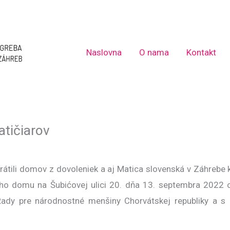
Naslovna
O nama
Kontakt
atičiarov
átili domov z dovoleniek a aj Matica slovenská v Záhrebe ku
o domu na Šubićovej ulici 20. dňa 13. septembra 2022 o 1
Rady pre národnostné menšiny Chorvátskej republiky a s