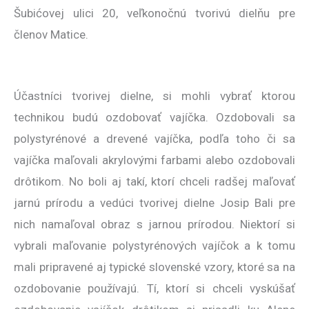
Šubićovej ulici 20, veľkonočnú tvorivú dielňu pre
členov Matice.
Účastníci tvorivej dielne, si mohli vybrať ktorou
technikou budú ozdobovať vajíčka. Ozdobovali sa
polystyrénové a drevené vajíčka, podľa toho či sa
vajíčka maľovali akrylovými farbami alebo ozdobovali
drôtikom. No boli aj takí, ktorí chceli radšej maľovať
jarnú prírodu a vedúci tvorivej dielne Josip Bali pre
nich namaľoval obraz s jarnou prírodou. Niektorí si
vybrali maľovanie polystyrénových vajíčok a k tomu
mali pripravené aj typické slovenské vzory, ktoré sa na
ozdobovanie používajú. Tí, ktorí si chceli vyskúšať