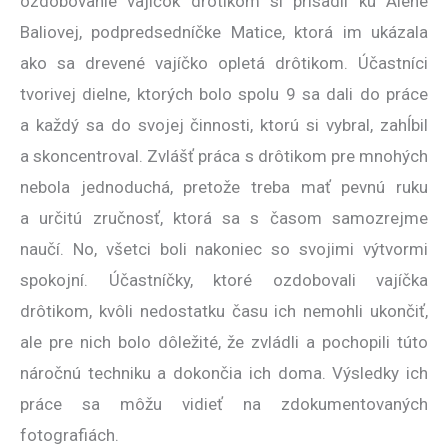
ozdobovanie vajíčok drôtikom si prisadli ku Alene
Baliovej, podpredsedníčke Matice, ktorá im ukázala
ako sa drevené vajíčko opletá drôtikom. Účastníci
tvorivej dielne, ktorých bolo spolu 9 sa dali do práce
a každý sa do svojej činnosti, ktorú si vybral, zahĺbil
a skoncentroval. Zvlášť práca s drôtikom pre mnohých
nebola jednoduchá, pretože treba mať pevnú ruku
a určitú zručnosť, ktorá sa s časom samozrejme
naučí. No, všetci boli nakoniec so svojimi výtvormi
spokojní. Účastníčky, ktoré ozdobovali vajíčka
drôtikom, kvôli nedostatku času ich nemohli ukončiť,
ale pre nich bolo dôležité, že zvládli a pochopili túto
náročnú techniku a dokončia ich doma. Výsledky ich
práce sa môžu vidieť na zdokumentovaných
fotografiách.