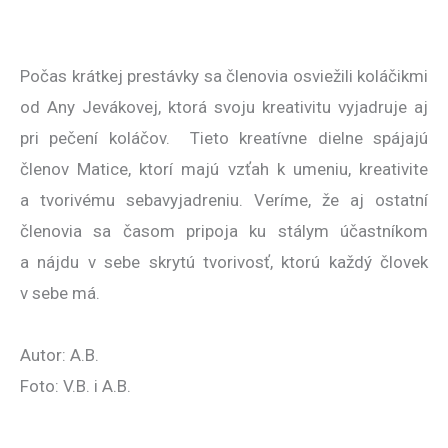
Počas krátkej prestávky sa členovia osviežili koláčikmi
od Any Jevákovej, ktorá svoju kreativitu vyjadruje aj
pri pečení koláčov. Tieto kreatívne dielne spájajú
členov Matice, ktorí majú vzťah k umeniu, kreativite
a tvorivému sebavyjadreniu. Veríme, že aj ostatní
členovia sa časom pripoja ku stálym účastníkom
a nájdu v sebe skrytú tvorivosť, ktorú každý človek
v sebe má.
Autor: A.B.
Foto: V.B. i A.B.