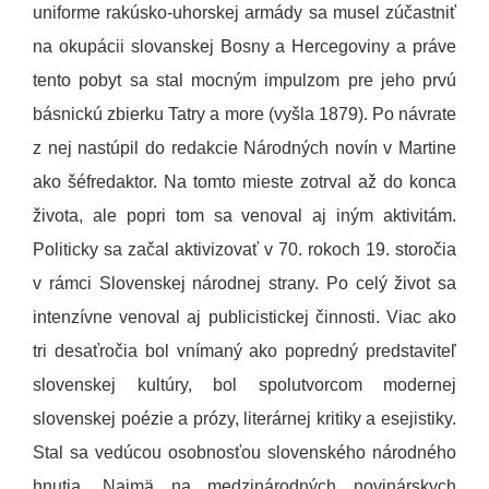
uniforme rakúsko-uhorskej armády sa musel zúčastniť
na okupácii slovanskej Bosny a Hercegoviny a práve
tento pobyt sa stal mocným impulzom pre jeho prvú
básnickú zbierku Tatry a more (vyšla 1879). Po návrate
z nej nastúpil do redakcie Národných novín v Martine
ako šéfredaktor. Na tomto mieste zotrval až do konca
života, ale popri tom sa venoval aj iným aktivitám.
Politicky sa začal aktivizovať v 70. rokoch 19. storočia
v rámci Slovenskej národnej strany. Po celý život sa
intenzívne venoval aj publicistickej činnosti. Viac ako
tri desaťročia bol vnímaný ako popredný predstaviteľ
slovenskej kultúry, bol spolutvorcom modernej
slovenskej poézie a prózy, literárnej kritiky a esejistiky.
Stal sa vedúcou osobnosťou slovenského národného
hnutia. Najmä na medzinárodných novinárskych