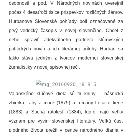
osobností a pod. V Národných novinách uverejnil
počas 4 desaťročí tisíce príspevkov rozličných žánrov.
Hurbanove Slovenské pohľady boli označované za
prvý vedecký časopis v novej slovenčine. Chcel z
neho spraviť adekvátneho partnera štúrovských
politických novín a ich literárnej prílohy. Hurban sa
takto stáva jedným z tvorcov modernej slovenskej
žurnalistiky v novej spisovnej reči.
Vajanského kľúčové diela sú tri knihy – básnická
zbierka Tatry a more (1879) a romány Letiace tiene
(1883) a Suchá ratolesť (1884), ktoré majú veľký
význam pre vývin slovenskej literatúry. Veľkú časť
plodného života prežil v centre národného diania v