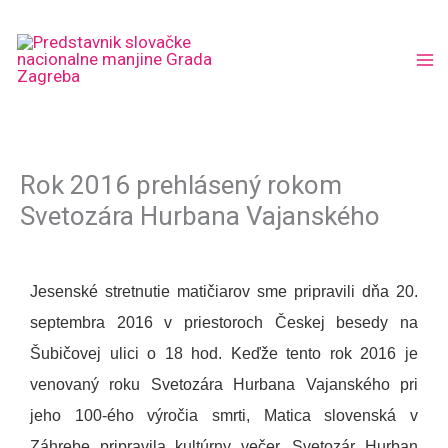
Skip
to
content
Rok 2016 prehlásený rokom
Svetozára Hurbana Vajanského
Jesenské stretnutie matičiarov sme pripravili dňa 20.
septembra 2016 v priestoroch Českej besedy na
Šubičovej ulici o 18 hod. Keďže tento rok 2016 je
venovaný roku Svetozára Hurbana Vajanského pri
jeho 100-ého výročia smrti, Matica slovenská v
Záhrebe pripravila kultúrny večer.
Svetozár Hurban