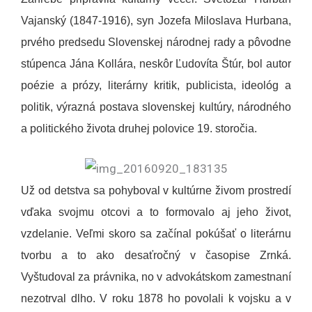
Vajanský (1847-1916), syn Jozefa Miloslava Hurbana,
prvého predsedu Slovenskej národnej rady a pôvodne
stúpenca Jána Kollára, neskôr Ľudovíta Štúr, bol autor
poézie a prózy, literárny kritik, publicista, ideológ a
politik, výrazná postava slovenskej kultúry, národného
a politického života druhej polovice 19. storočia.
Už od detstva sa pohyboval v kultúrne živom prostredí
vďaka svojmu otcovi a to formovalo aj jeho život,
vzdelanie. Veľmi skoro sa začínal pokúšať o literárnu
tvorbu a to ako desaťročný v časopise Zrnká.
Vyštudoval za právnika, no v advokátskom zamestnaní
nezotrval dlho. V roku 1878 ho povolali k vojsku a v