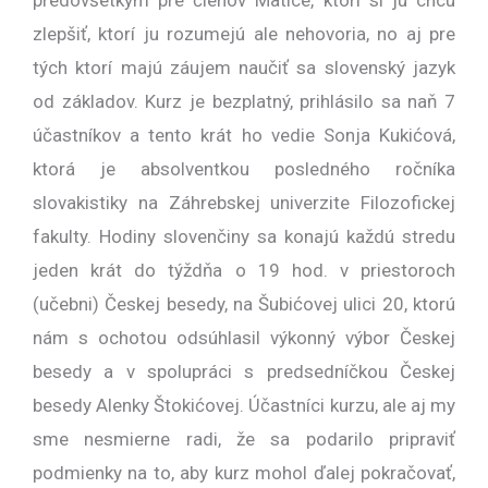
predovšetkým pre členov Matice, ktorí si ju chcú
zlepšiť, ktorí ju rozumejú ale nehovoria, no aj pre
tých ktorí majú záujem naučiť sa slovenský jazyk
od základov. Kurz je bezplatný, prihlásilo sa naň 7
účastníkov a tento krát ho vedie Sonja Kukićová,
ktorá je absolventkou posledného ročníka
slovakistiky na Záhrebskej univerzite Filozofickej
fakulty. Hodiny slovenčiny sa konajú každú stredu
jeden krát do týždňa o 19 hod. v priestoroch
(učebni) Českej besedy, na Šubićovej ulici 20, ktorú
nám s ochotou odsúhlasil výkonný výbor Českej
besedy a v spolupráci s predsedníčkou Českej
besedy Alenky Štokićovej. Účastníci kurzu, ale aj my
sme nesmierne radi, že sa podarilo pripraviť
podmienky na to, aby kurz mohol ďalej pokračovať,