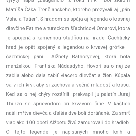
vyrytý nápis „Laugaricio“ z roku 179. Bol sídlom
Matúša Čáka Trenčianskeho, ktorého prezývali aj „pán
Váhu a Tatier“. S hradom sa spája aj legenda o krásnej
dievčine Fatime a tureckom šľachticovi Omarovi, ktorá
je spojená s kamennou studňou na hrade. Čachtický
hrad je opäť spojený s legendou o krvavej grófke –
čachtickej pani Alžbety Báthoryovej, ktorá bola
manželkou Františka Nádasdyho. Hovorí sa o nej že
zabila alebo dala zabiť viacero dievčat a žien. Kúpala
sa v ich krvi, aby si zachovala večnú mladosť a krásu.
Keď sa o nej chýry rozšírili prekvapil ju palatín Juraj
Thurzo so sprievodom pri krvavom čine. V kaštieli
našli mŕtve dievča a ďalšie dve boli doráňané. Za smrť
viac ako 100 obetí Alžbetu živú zamurovali do hradieb.
O tejto legende je napísaných mnoho kníh a