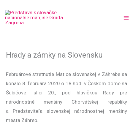
Skip
to
content
Hrady a zámky na Slovensku
Februárové stretnutie Matice slovenskej v Záhrebe sa
konalo 8. februára 2020 o 18 hod. v Českom dome na
Šubićovej ulici 20., pod hlavičkou Rady pre
národnostné menšiny Chorvátskej republiky
a Predstaviteľa slovenskej národnostnej menšiny
mesta Záhreb.