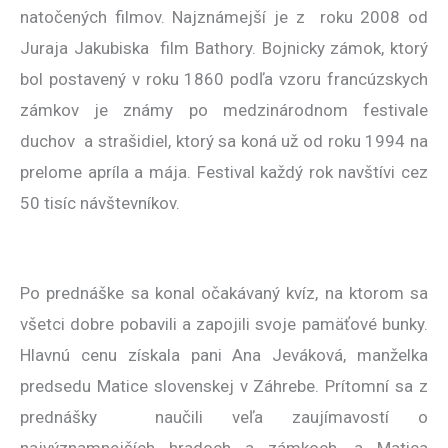
natočených filmov. Najznámejší je z roku 2008 od
Juraja Jakubiska film Bathory. Bojnicky zámok, ktorý
bol postavený v roku 1860 podľa vzoru francúzskych
zámkov je známy po medzinárodnom festivale
duchov a strašidiel, ktorý sa koná už od roku 1994 na
prelome apríla a mája. Festival každý rok navštívi cez
50 tisíc návštevníkov.
Po prednáške sa konal očakávaný kvíz, na ktorom sa
všetci dobre pobavili a zapojili svoje pamäťové bunky.
Hlavnú cenu získala pani Ana Jeváková, manželka
predsedu Matice slovenskej v Záhrebe. Prítomní sa z
prednášky naučili veľa zaujímavostí o
najvýznamnejších hradoch a zámkoch, a Matica