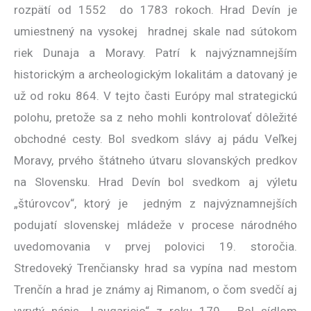
rozpätí od 1552 do 1783 rokoch. Hrad Devín je
umiestnený na vysokej hradnej skale nad sútokom
riek Dunaja a Moravy. Patrí k najvýznamnejším
historickým a archeologickým lokalitám a datovaný je
už od roku 864. V tejto časti Európy mal strategickú
polohu, pretože sa z neho mohli kontrolovať dôležité
obchodné cesty. Bol svedkom slávy aj pádu Veľkej
Moravy, prvého štátneho útvaru slovanských predkov
na Slovensku. Hrad Devín bol svedkom aj výletu
„štúrovcov“, ktorý je jedným z najvýznamnejších
podujatí slovenskej mládeže v procese národného
uvedomovania v prvej polovici 19. storočia.
Stredoveký Trenčiansky hrad sa vypína nad mestom
Trenčín a hrad je známy aj Rimanom, o čom svedčí aj