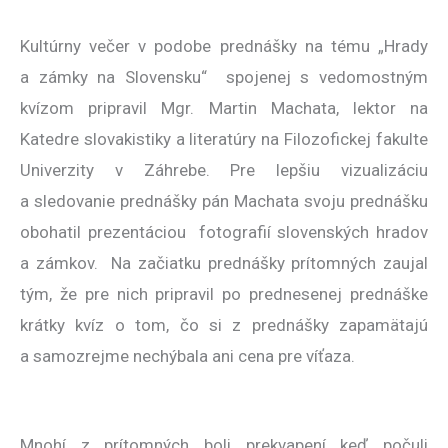
Kultúrny večer v podobe prednášky na tému „Hrady
a zámky na Slovensku“ spojenej s vedomostným
kvízom pripravil Mgr. Martin Machata, lektor na
Katedre slovakistiky a literatúry na Filozofickej fakulte
Univerzity v Záhrebe. Pre lepšiu vizualizáciu
a sledovanie prednášky pán Machata svoju prednášku
obohatil prezentáciou fotografií slovenských hradov
a zámkov. Na začiatku prednášky prítomných zaujal
tým, že pre nich pripravil po prednesenej prednáške
krátky kvíz o tom, čo si z prednášky zapamätajú
a samozrejme nechýbala ani cena pre víťaza.
Mnohí z prítomných boli prekvapení keď počuli