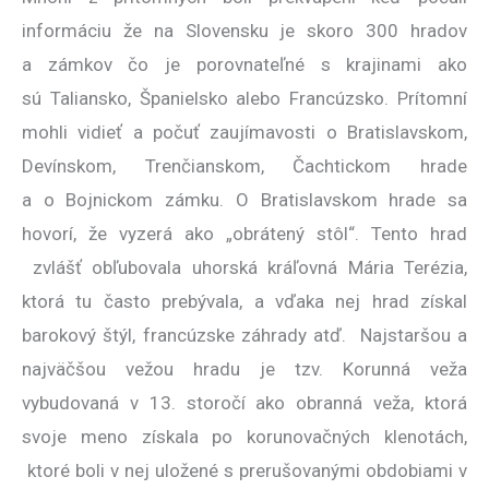
informáciu že na Slovensku je skoro 300 hradov
a zámkov čo je porovnateľné s krajinami ako
sú Taliansko, Španielsko alebo Francúzsko. Prítomní
mohli vidieť a počuť zaujímavosti o Bratislavskom,
Devínskom, Trenčianskom, Čachtickom hrade
a o Bojnickom zámku. O Bratislavskom hrade sa
hovorí, že vyzerá ako „obrátený stôl“. Tento hrad
zvlášť obľubovala uhorská kráľovná Mária Terézia,
ktorá tu často prebývala, a vďaka nej hrad získal
barokový štýl, francúzske záhrady atď. Najstaršou a
najväčšou vežou hradu je tzv. Korunná veža
vybudovaná v 13. storočí ako obranná veža, ktorá
svoje meno získala po korunovačných klenotách,
ktoré boli v nej uložené s prerušovanými obdobiami v