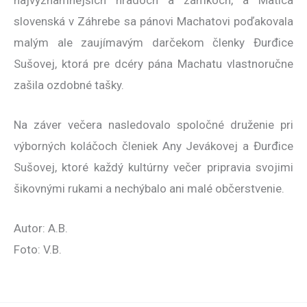
slovenská v Záhrebe sa pánovi Machatovi poďakovala
malým ale zaujímavým darčekom členky Đurđice
Sušovej, ktorá pre dcéry pána Machatu vlastnoručne
zašila ozdobné tašky.
Na záver večera nasledovalo spoločné druženie pri
výborných koláčoch členiek Any Jevákovej a Đurđice
Sušovej, ktoré každý kultúrny večer pripravia svojimi
šikovnými rukami a nechýbalo ani malé občerstvenie.
Autor: A.B.
Foto: V.B.