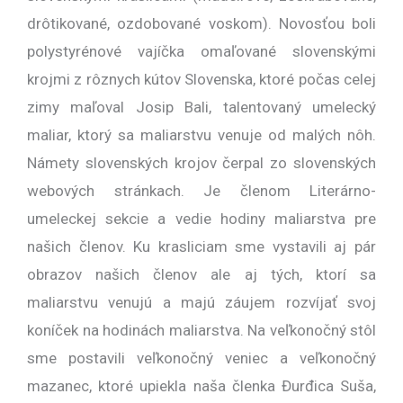
drôtikované, ozdobované voskom). Novosťou boli
polystyrénové vajíčka omaľované slovenskými
krojmi z rôznych kútov Slovenska, ktoré počas celej
zimy maľoval Josip Bali, talentovaný umelecký
maliar, ktorý sa maliarstvu venuje od malých nôh.
Námety slovenských krojov čerpal zo slovenských
webových stránkach. Je členom Literárno-
umeleckej sekcie a vedie hodiny maliarstva pre
našich členov. Ku krasliciam sme vystavili aj pár
obrazov našich členov ale aj tých, ktorí sa
maliarstvu venujú a majú záujem rozvíjať svoj
koníček na hodinách maliarstva. Na veľkonočný stôl
sme postavili veľkonočný veniec a veľkonočný
mazanec, ktoré upiekla naša členka Đurđica Suša,