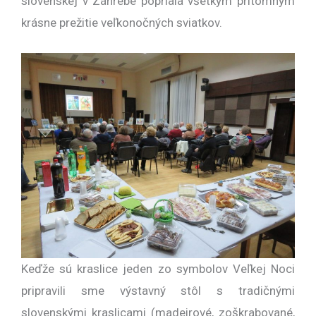
slovenskej v Záhrebe popriala všetkým prítomným
krásne prežitie veľkonočných sviatkov.
Keďže sú kraslice jeden zo symbolov Veľkej Noci
pripravili sme výstavný stôl s tradičnými
slovenskými kraslicami (madeirové, zoškrabované,