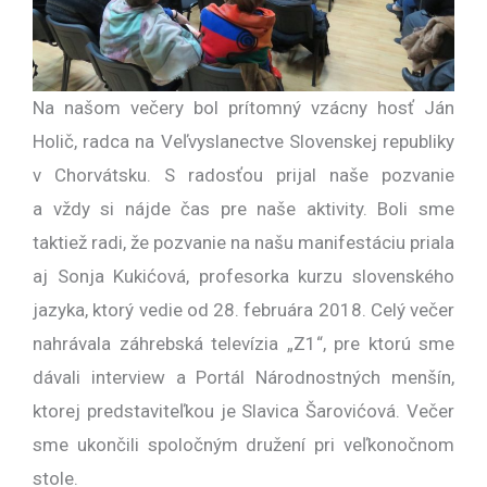
Na našom večery bol prítomný vzácny hosť Ján
Holič, radca na Veľvyslanectve Slovenskej republiky
v Chorvátsku. S radosťou prijal naše pozvanie
a vždy si nájde čas pre naše aktivity. Boli sme
taktiež radi, že pozvanie na našu manifestáciu priala
aj Sonja Kukićová, profesorka kurzu slovenského
jazyka, ktorý vedie od 28. februára 2018. Celý večer
nahrávala záhrebská televízia „Z1“, pre ktorú sme
dávali interview a Portál Národnostných menšín,
ktorej predstaviteľkou je Slavica Šarovićová. Večer
sme ukončili spoločným družení pri veľkonočnom
stole.