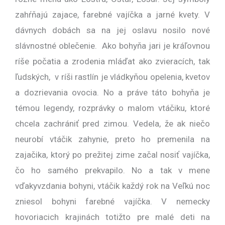
zahŕňajú zajace, farebné vajíčka a jarné kvety. V
dávnych dobách sa na jej oslavu nosilo nové
slávnostné oblečenie. Ako bohyňa jari je kráľovnou
ríše počatia a zrodenia mláďat ako zvieracích, tak
ľudských, v ríši rastlín je vládkyňou opelenia, kvetov
a dozrievania ovocia. No a práve táto bohyňa je
témou legendy, rozprávky o malom vtáčiku, ktoré
chcela zachrániť pred zimou. Vedela, že ak niečo
neurobí vtáčik zahynie, preto ho premenila na
zajačika, ktorý po prežitej zime začal nosiť vajíčka,
čo ho samého prekvapilo. No a tak v mene
vďakyvzdania bohyni, vtáčik každý rok na Veľkú noc
zniesol bohyni farebné vajíčka. V nemecky
hovoriacich krajinách totižto pre malé deti na