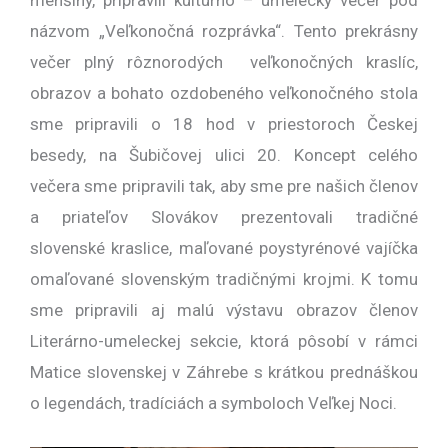
menšiny, pripravili kultúrno – umelecký večer pod
názvom „Veľkonočná rozprávka“. Tento prekrásny
večer plný rôznorodých veľkonočných kraslíc,
obrazov a bohato ozdobeného veľkonočného stola
sme pripravili o 18 hod v priestoroch Českej
besedy, na Šubičovej ulici 20. Koncept celého
večera sme pripravili tak, aby sme pre našich členov
a priateľov Slovákov prezentovali tradičné
slovenské kraslice, maľované poystyrénové vajíčka
omaľované slovenským tradičnými krojmi. K tomu
sme pripravili aj malú výstavu obrazov členov
Literárno-umeleckej sekcie, ktorá pôsobí v rámci
Matice slovenskej v Záhrebe s krátkou prednáškou
o legendách, tradíciách a symboloch Veľkej Noci.