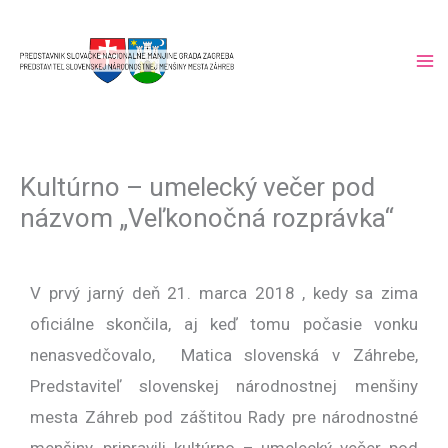
Skip
to
content
Kultúrno – umelecký večer pod
názvom „Veľkonočná rozprávka“
V prvý jarný deň 21. marca 2018 , kedy sa zima
oficiálne skončila, aj keď tomu počasie vonku
nenasvedčovalo, Matica slovenská v Záhrebe,
Predstaviteľ slovenskej národnostnej menšiny
mesta Záhreb pod záštitou Rady pre národnostné