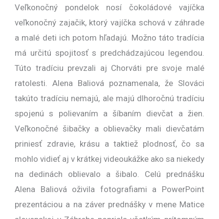
Veľkonočný pondelok nosí čokoládové vajíčka
veľkonočný zajačik, ktorý vajíčka schová v záhrade
a malé deti ich potom hľadajú. Možno táto tradícia
má určitú spojitosť s predchádzajúcou legendou.
Túto tradíciu prevzali aj Chorváti pre svoje malé
ratolesti. Alena Baliová poznamenala, že Slováci
takúto tradíciu nemajú, ale majú dlhoročnú tradíciu
spojenú s polievaním a šíbaním dievčat a žien.
Veľkonočné šibačky a oblievačky mali dievčatám
priniesť zdravie, krásu a taktiež plodnosť, čo sa
mohlo vidieť aj v krátkej videoukážke ako sa niekedy
na dedinách oblievalo a šibalo. Celú prednášku
Alena Baliová oživila fotografiami a PowerPoint
prezentáciou a na záver prednášky v mene Matice