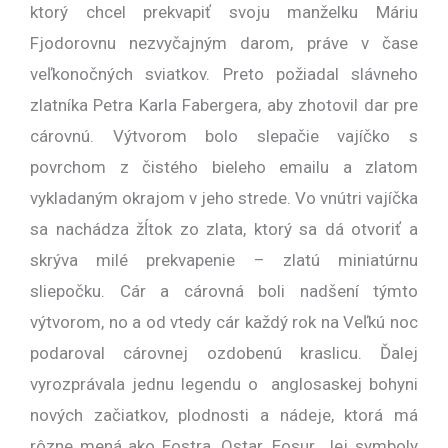
ktorý chcel prekvapiť svoju manželku Máriu
Fjodorovnu nezvyčajným darom, práve v čase
veľkonočných sviatkov. Preto požiadal slávneho
zlatníka Petra Karla Fabergera, aby zhotovil dar pre
cárovnú. Výtvorom bolo slepačie vajíčko s
povrchom z čistého bieleho emailu a zlatom
vykladaným okrajom v jeho strede. Vo vnútri vajíčka
sa nachádza žĺtok zo zlata, ktorý sa dá otvoriť a
skrýva milé prekvapenie – zlatú miniatúrnu
sliepočku. Cár a cárovná boli nadšení týmto
výtvorom, no a od vtedy cár každý rok na Veľkú noc
podaroval cárovnej ozdobenú kraslicu. Ďalej
vyrozprávala jednu legendu o anglosaskej bohyni
nových začiatkov, plodnosti a nádeje, ktorá má
rôzne mená ako Eostra, Ostar, Eosur. Jej symboly