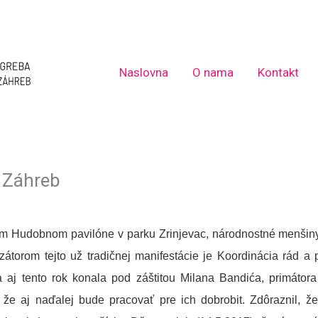
Naslovna
O nama
Kontakt
 Záhreb
m Hudobnom pavilóne v parku Zrinjevac, národnostné menšiny p
torom tejto už tradičnej manifestácie je Koordinácia rád a
a aj tento rok konala pod záštitou Milana Bandića, primáto
 že aj naďalej bude pracovať pre ich dobrobit. Zdôraznil, ž