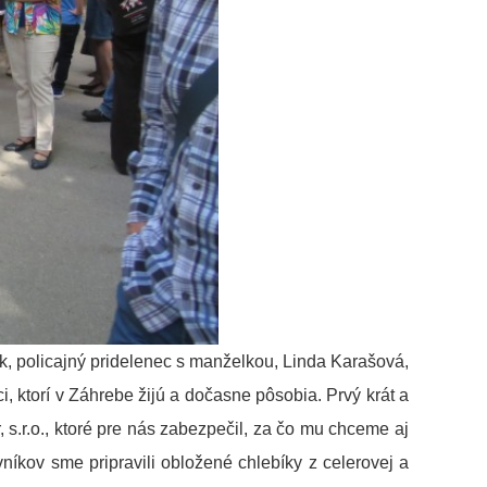
ík, policajný pridelenec s manželkou, Linda Karašová,
ci, ktorí v Záhrebe žijú a dočasne pôsobia. Prvý krát a
.r.o., ktoré pre nás zabezpečil, za čo mu chceme aj
níkov sme pripravili obložené chlebíky z celerovej a