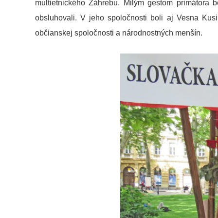
multietnického Záhrebu. Milým gestom primátora b
obsluhovali. V jeho spoločnosti boli aj Vesna Ku
občianskej spoločnosti a národnostných menšín.