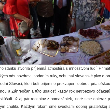
ho stánku stvorila príjemná atmosféra s množstvom ľudí. Primá
tkých nás pozdravil podaním ruky, ochutnal slovenské pivo a o
hodní Slováci, ktorí boli príjemne prekvapení dobrou priateľskou
nou a Záhrebčania túto udalosť každý rok netrpezlivo očakajú.
úšali už aj pár receptov z pomazániek, ktoré sme doteraz pre
ým chutila. Každým rokom sme svedkami dobrej priateľskej at