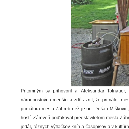
Prítomným sa prihovoril aj Aleksandar Tolnauer
národnostných menšín a zdôraznil, že primátor m
primátora mesta Záhreb než je on. Dušan Mišković,
hostí. Zároveň poďakoval predstaviteľom mesta Záhre
jedál, rôznych výtlačkov kníh a časopisov a v kultúr