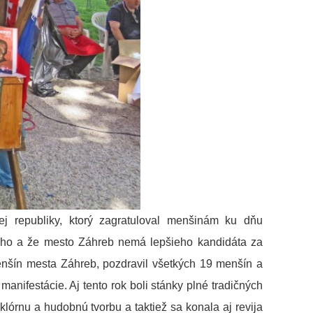
j republiky, ktorý zagratuloval menšinám ku dňu
oho a že mesto Záhreb nemá lepšieho kandidáta za
enšín mesta Záhreb, pozdravil všetkých 19 menšín a
nifestácie. Aj tento rok boli stánky plné tradičných
klórnu a hudobnú tvorbu a taktiež sa konala aj revija