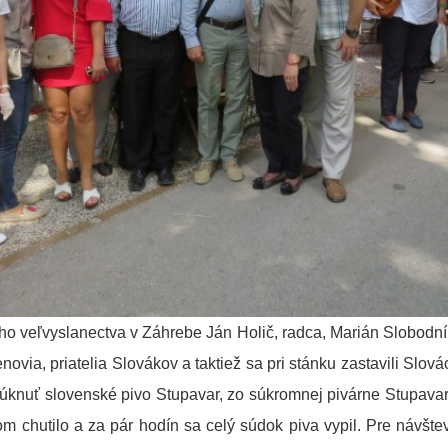
ského veľvyslanectva v Záhrebe Ján Holič, radca, Marián Slobodn
novia, priatelia Slovákov a taktiež sa pri stánku zastavili Slová
nuť slovenské pivo Stupavar, zo súkromnej pivárne Stupavar, s
 chutilo a za pár hodín sa celý súdok piva vypil. Pre návštev