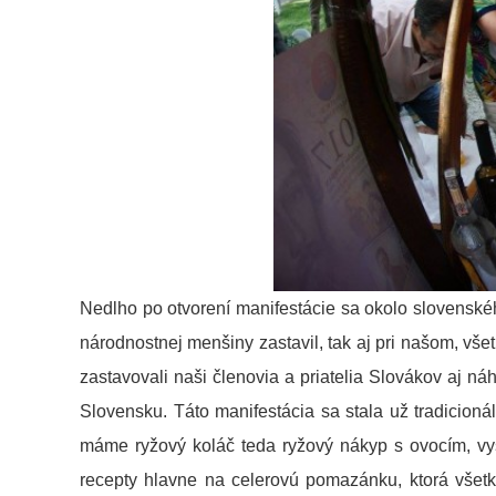
Nedlho po otvorení manifestácie sa okolo slovenské
národnostnej menšiny zastavil, tak aj pri našom, vše
zastavovali naši členovia a priatelia Slovákov aj ná
Slovensku. Táto manifestácia sa stala už tradicionál
máme ryžový koláč teda ryžový nákyp s ovocím, vysk
recepty hlavne na celerovú pomazánku, ktorá všetk