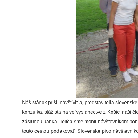
Náš stánok prišli návštíviť aj predstavitelia sloven
konzulka, stážista na veľvyslanectve z Košíc, naši čle
zásluhou Janka Holiča sme mohli návštevníkom ponúk
touto cestou poďakovať. Slovenské pivo návštevníkom