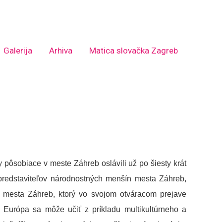
Galerija
Arhiva
Matica slovačka Zagreb
ôsobiace v meste Záhreb oslávili už po šiesty krát
 predstaviteľov národnostných menšín mesta Záhreb,
ra mesta Záhreb, ktorý vo svojom otváracom prejave
e Európa sa môže učiť z príkladu multikultúrneho a