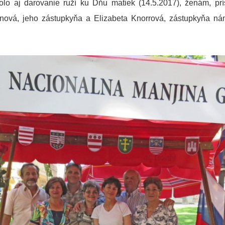
olo aj darovanie ruží ku Dňu matiek (14.5.2017), ženám, prí
sinová, jeho zástupkyňa a Elizabeta Knorrová, zástupkyňa ná