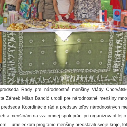
, predseda Rady pre národnostné menšiny Vlády Chorvátske
esta Záhreb Milan Bandić urobil pre národnostné menšiny mn
 predseda Koordinácie rád a predstaviteľov národnostných m
b a menšinám na vzájomnej spolupráci pri organizovaní tejto ma
nom – umeleckom programe menšiny predstavili svoje kroje, fol