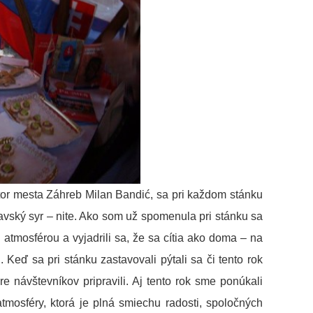
tor mesta Záhreb Milan Bandić, sa pri každom stánku
ravský syr – nite. Ako som už spomenula pri stánku sa
 atmosférou a vyjadrili sa, že sa cítia ako doma – na
 Keď sa pri stánku zastavovali pýtali sa či tento rok
 návštevníkov pripravili. Aj tento rok sme ponúkali
mosféry, ktorá je plná smiechu radosti, spoločných