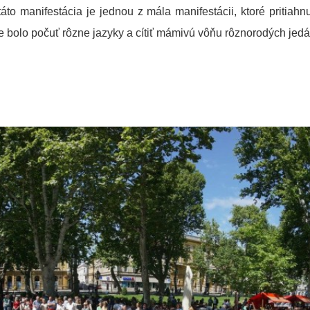
táto manifestácia je jednou z mála manifestácii, ktoré pritia
e bolo počuť rôzne jazyky a cítiť mámivú vôňu rôznorodých jedá