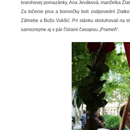
tvarohovej pomazánky, Ana Jeváková, manželka Zlatka 
Za točenie piva a borovičky boli zodpovední Zlatk
Záhrebe a Božo Vukšić. Pri stánku obsluhovali na st
samozrejme aj s pár číslami časopisu „Prameň“.