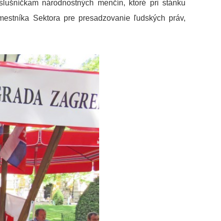
slušníčkam národnostných menčín, ktoré pri stánku
mestníka Sektora pre presadzovanie ľudských práv,