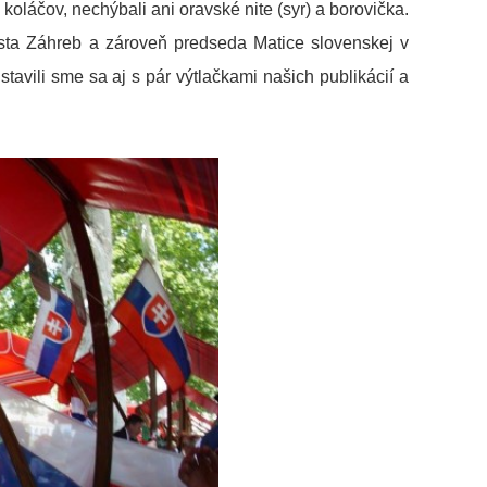
oláčov, nechýbali ani oravské nite (syr) a borovička.
esta Záhreb a zároveň predseda Matice slovenskej v
avili sme sa aj s pár výtlačkami našich publikácií a