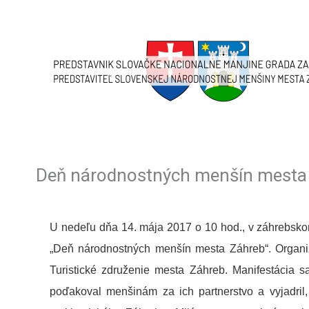
Skip
to
content
Deň národnostných menšín mesta
U nedeľu dňa 14. mája 2017 o 10 hod., v záhrebsko
„Deň národnostných menšín mesta Záhreb“. Organizá
Turistické združenie mesta Záhreb. Manifestácia s
poďakoval menšinám za ich partnerstvo a vyjadril,