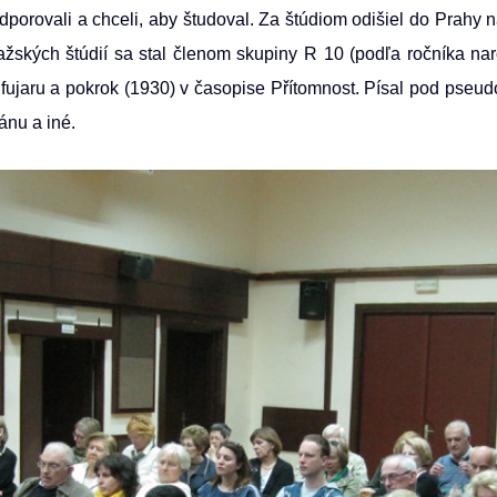
porovali a chceli, aby študoval. Za štúdiom odišiel do Prahy na
 pražských štúdií sa stal členom skupiny R 10 (podľa ročníka nar
na fujaru a pokrok (1930) v časopise Přítomnost. Písal pod ps
ánu a iné.