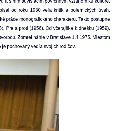
tvu a s ním súvisiacim povrchným vzťahom ku kultúre,
napísal od roku 1930 veľa kritík a polemických úvah,
itické práce monografického charakteru. Takto postupne
3), Pre a proti (1956), Od včerajška k dnešku (1959),
vorbou. Zomrel náhle v Bratislave 1.4.1975. Miestom
e je pochovaný vedľa svojich rodičov.