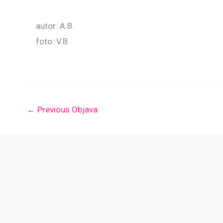
autor: A.B.
foto: V.B.
←
Previous Objava