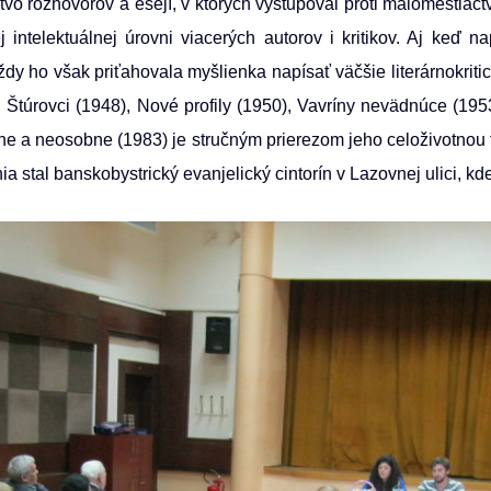
vo rozhovorov a esejí, v ktorých vystupoval proti malomeštiac
 intelektuálnej úrovni viacerých autorov i kritikov. Aj keď 
í, vždy ho však priťahovala myšlienka napísať väčšie literárnokr
6), Štúrovci (1948), Nové profily (1950), Vavríny nevädnúce (195
e a neosobne (1983) je stručným prierezom jeho celoživotnou t
 stal banskobystrický evanjelický cintorín v Lazovnej ulici, kd