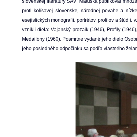
.
slovenskej literatúry SAV
Matuška publikoval množst
proti kolísavej slovenskej národnej povahe a nízkej
esejistických monografií, portrétov, profilov a štúdi
vznikli diela: Vajanský prozaik (1946), Profily (194
Medailóny (1960). Posmrtne vydané jeho dielo Osobn
jeho posledného odpočinku sa podľa vlastného želania