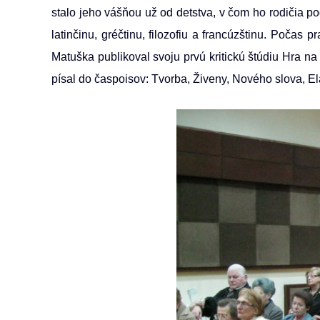
stalo jeho vášňou už od detstva, v čom ho rodičia pod
latinčinu, gréčtinu, filozofiu a francúzštinu. Počas
Matuška publikoval svoju prvú kritickú štúdiu Hra 
písal do časpoisov: Tvorba, Živeny, Nového slova, El