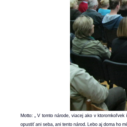
Motto: „ V tomto národe, viacej ako v ktoromkoľvek 
opustiť ani seba, ani tento národ. Lebo aj doma ho m