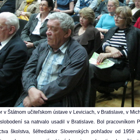
r v Štátnom učiteľskom ústave v Leviciach, v Bratislave, v Mic
lobodení sa natrvalo usadil v Bratislave. Bol pracovníkom P
íctva školstva, šéfredaktor Slovenských pohľadov od 1959