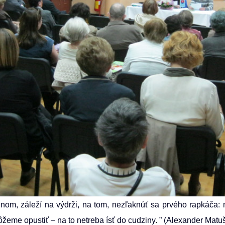
inom, záleží na výdrži, na tom, nezľaknúť sa prvého rapkáča:
ôžeme opustiť – na to netreba ísť do cudziny. ” (Alexander Matu