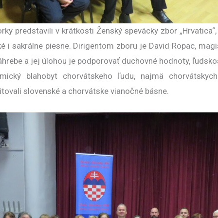
redstavili v krátkosti Ženský spevácky zbor „Hrvatica“, 
ké i sakrálne piesne. Dirigentom zboru je David Ropac, mag
hrebe a jej úlohou je podporovať duchovné hodnoty, ľudsko
nomický blahobyt chorvátskeho ľudu, najmä chorvátskyc
tovali slovenské a chorvátske vianočné básne.