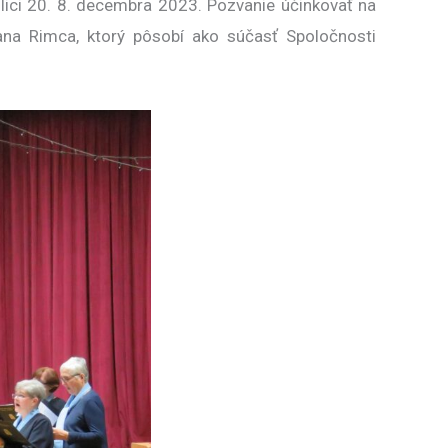
lici 20. 8. decembra 2023. Pozvanie účinkovať na
vana Rimca, ktorý pôsobí ako súčasť Spoločnosti