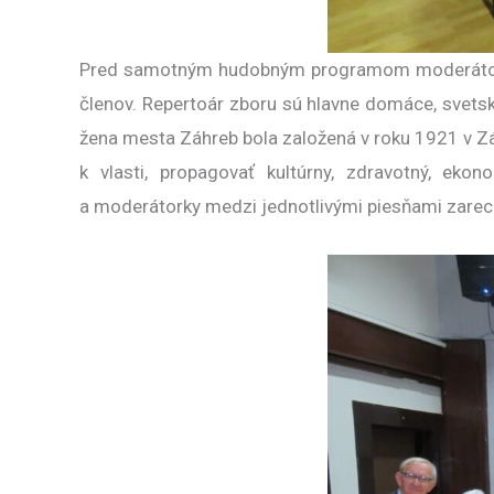
Pred samotným hudobným programom moderátorky p
členov. Repertoár zboru sú hlavne domáce, svets
žena mesta Záhreb bola založená v roku 1921 v Zá
k vlasti, propagovať kultúrny, zdravotný, eko
a moderátorky medzi jednotlivými piesňami zareci