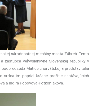
venskej národnostnej menšiny mesta Záhreb. Tento
 a zástupca veľvyslankyne Slovenskej republiky v
 podpredseda Matice chorvátskej a predstavitelia
 srdca im poprial krásne prežitie nastávajúcich
iová a Indira Popovová-Potkonjaková.