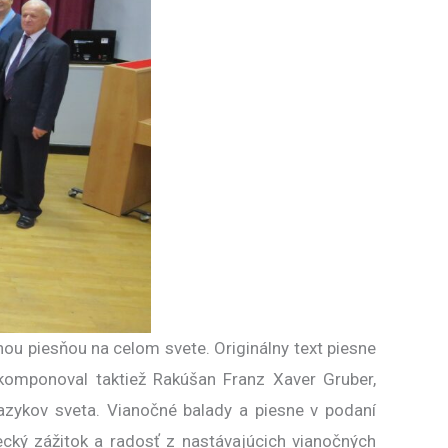
ou piesňou na celom svete. Originálny text piesne
skomponoval taktiež Rakúšan Franz Xaver Gruber,
azykov sveta. Vianočné balady a piesne v podaní
cký zážitok a radosť z nastávajúcich vianočných