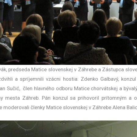
vák, predseda Matice slovenskej v Záhrebe a Zástupca slo
vihli a spríjemnili vzácni hostia: Zdenko Galbavý, konzul
an Sučić, člen hlavného odboru Matice chorvátskej a bývalý
ny mesta Záhreb. Pán konzul sa prihovoril prítomným a od
ne moderovali členky Matice slovenskej v Záhrebe Alena Bal