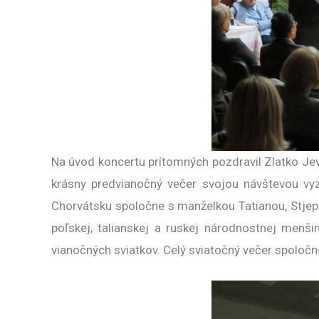
Na úvod koncertu prítomných pozdravil Zlatko Je
krásny predvianočný večer svojou návštevou vyzd
Chorvátsku spoločne s manželkou Tatianou, Stjep
poľskej, talianskej a ruskej národnostnej menši
vianočných sviatkov. Celý sviatočný večer spoloč