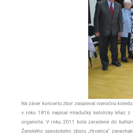
Na záver koncertu zbor zaspieval vianočnú koledu
v roku 1816 napísal mladučký katolícky kňaz z 
organista. V roku 2011 bola zaradená do kultúr
Ženského speváckeho zboru „Hrvatica“ zanechali 