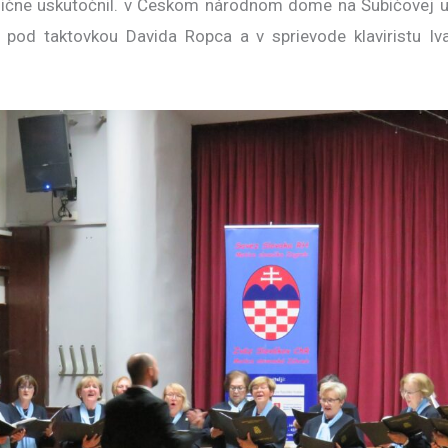
adične uskutočnil. v Českom národnom dome na Šubićovej u
“, pod taktovkou Davida Ropca a v sprievode klaviristu I