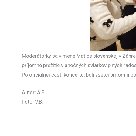
Moderátorky sa v mene Matice slovenskej v Záhreb
príjemné prežitie vianočných sviatkov plných rado
Po oficiálnej časti koncertu, boli všetci prítomní p
Autor: A.B.
Foto: V.B.