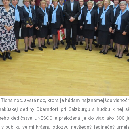
 Tichá noc, svätá noc, ktorá je hádam najznámejšou vianočn
rakúskej dediny Oberndorf pri Salzburgu a hudbu k nej 
neho dedičstva UNESCO a preložená je do viac ako 300 j
v publiku veľmi krásnu odozvu, nevšedný, jedinečný umele