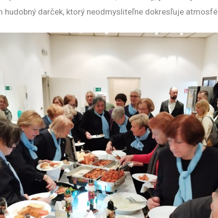
m hudobný darček, ktorý neodmysliteľne dokresľuje atmosfé