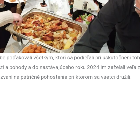
e poďakovali všetkým, ktorí sa podieľali pri uskutočnení to
sti a pohody a do nastávajúceho roku 2024 im zaželali veľa 
ozvaní na patričné pohostenie pri ktorom sa všetci družili.